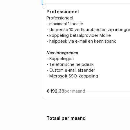
Professioneel
Professioneel
- maximaal 1 locatie
- de eerste 10 verhuurobjecten zijn inbegr
- koppeling betaalprovider Mollie
- helpdesk via e-mail en kennisbank
Niet inbegrepen
- Koppelingen
- Telefonische helpdesk
- Custom e-mail afzender
- Microsoft SSO-koppeling
€ 192,39
per maand
Totaal
per maand