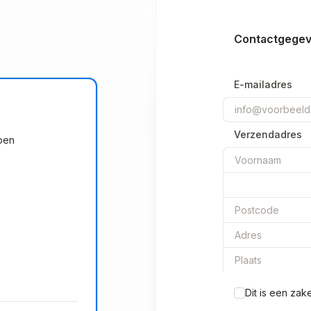
Contactgege
E-mailadres
Verzendadres
pen
Dit is een zak