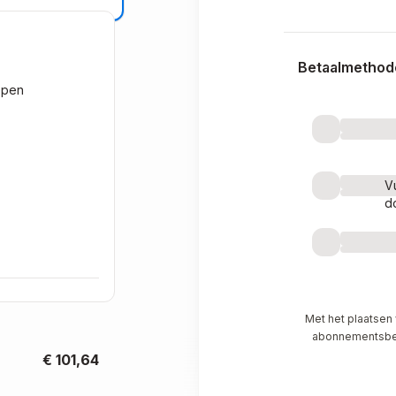
Betaalmethod
epen
V
d
Met het plaatsen
abonnementsbedr
€ 101,64