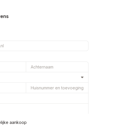
vens
elijke aankoop